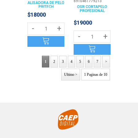
6910461779213
ALISADORA DE PELO
PRITECH
OSR CORTAPELO
PROFESIONAL
$18000
$19000
-
+
-
+
1
2
3
4
5
6
7
>
Ultimo >
1 Paginas de 10