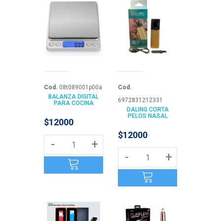
Cod.
08t089001p00a
Cod.
BALANZA DIGITAL
6972831212331
PARA COCINA
DALING CORTA
PELOS NASAL
$12000
$12000
-
+
-
+