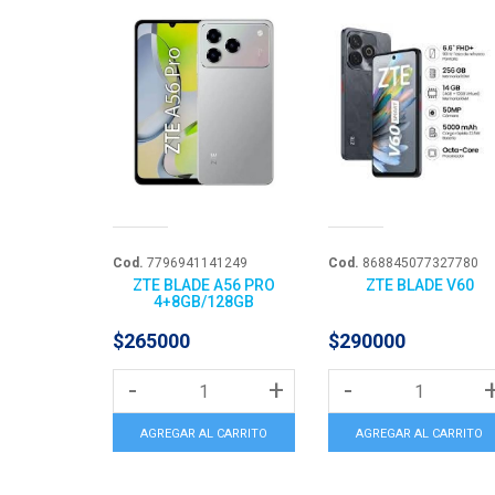
Cod.
7796941141249
Cod.
868845077327780
ZTE BLADE A56 PRO
ZTE BLADE V60
4+8GB/128GB
$265000
$290000
-
+
-
AGREGAR AL CARRITO
AGREGAR AL CARRITO