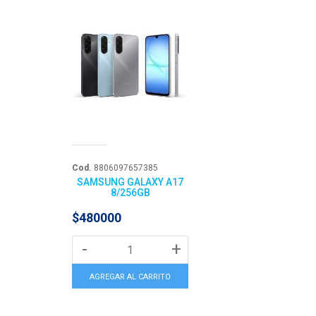
Cod.
8806097657385
SAMSUNG GALAXY A17
8/256GB
$480000
-
+
AGREGAR AL CARRITO