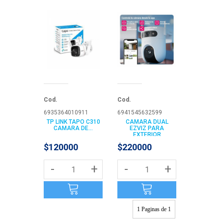
Cod.
Cod.
6935364010911
6941545632599
TP LINK TAPO C310
CAMARA DUAL
CAMARA DE...
EZVIZ PARA
EXTERIOR
$120000
$220000
-
+
-
+
1 Paginas de 1