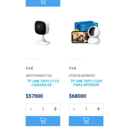
Cod.
Cod.
4897098682760
6935364088095
TP LINK TAPO C110
TP LINK TAPO C200
CAMARA DE...
PARA INTERIOR
$57000
$68000
-
+
-
+